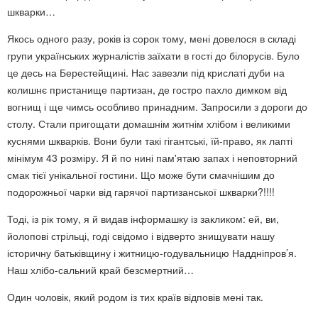
шкварки…
Якось одного разу, років із сорок тому, мені довелося в складі
групи українських журналістів заїхати в гості до білорусів. Було
це десь на Берестейщині. Нас завезли під крислаті дуби на
колишнє пристанище партизан, де гостро пахло димком від
вогнищ і ще чимсь особливо принадним. Запросили з дороги до
столу. Стали пригощати домашнім житнім хлібом і великими
куснями шкварків. Вони були такі гігантські, їй-право, як лапті
мінімум 43 розміру. Я й по нині пам'ятаю запах і неповторний
смак тієї унікальної гостини. Що може бути смачнішим до
подорожньої чарки від гарячої партизанської шкварки?!!!!
Тоді, із рік тому, я й видав інформашку із закликом: ей, ви,
йолопові стрільці, годі свідомо і відверто знищувати нашу
історичну батьківщину і житницю-годувальницю Наддніпров’я.
Наш хлібо-сальний край безсмертний…
Один чоловік, який родом із тих країв відповів мені так.