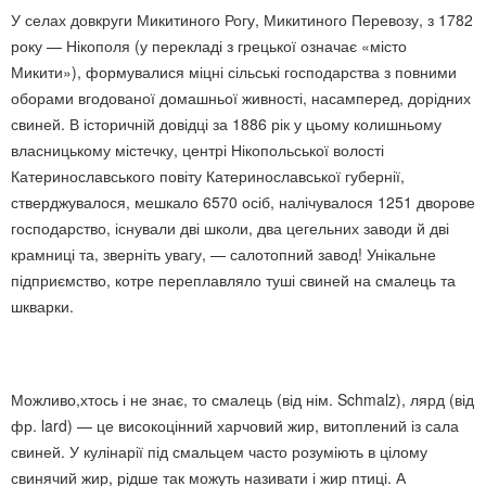
У селах довкруги Микитиного Рогу, Микитиного Перевозу, з 1782
року — Нікополя (у перекладі з грецької означає «місто
Микити»), формувалися міцні сільські господарства з повними
оборами вгодованої домашньої живності, насамперед, дорідних
свиней. В історичній довідці за 1886 рік у цьому колишньому
власницькому містечку, центрі Нікопольської волості
Катеринославського повіту Катеринославської губернії,
стверджувалося, мешкало 6570 осіб, налічувалося 1251 дворове
господарство, існували дві школи, два цегельних заводи й дві
крамниці та, зверніть увагу, — салотопний завод! Унікальне
підприємство, котре переплавляло туші свиней на смалець та
шкварки.
Можливо,хтось і не знає, то смалець (від нім. Schmalz), лярд (від
фр. lard) — це високоцінний харчовий жир, витоплений із сала
свиней. У кулінарії під смальцем часто розуміють в цілому
свинячий жир, рідше так можуть називати і жир птиці. А