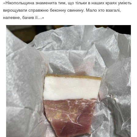
«Нікопольщина знаменита тим, що тільки в наших краях уміють
вирощувати справжню беконну свинину. Мало хто взагалі,
напевне, бачив її…»