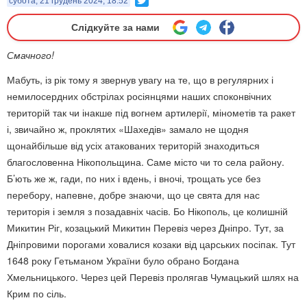
субота, 21 грудень 2024, 18:52
Слідкуйте за нами
Смачного!
Мабуть, із рік тому я звернув увагу на те, що в регулярних і
немилосердних обстрілах росіянцями наших споконвічних
територій так чи інакше під вогнем артилерії, мінометів та ракет
і, звичайно ж, проклятих «Шахедів» замало не щодня
щонайбільше від усіх атакованих територій знаходиться
благословенна Нікопольщина. Саме місто чи то села району.
Б’ють же ж, гади, по них і вдень, і вночі, трощать усе без
перебору, напевне, добре знаючи, що це свята для нас
територія і земля з позадавніх часів. Бо Нікополь, це колишній
Микитин Ріг, козацький Микитин Перевіз через Дніпро. Тут, за
Дніпровими порогами ховалися козаки від царських посіпак. Тут
1648 року Гетьманом України було обрано Богдана
Хмельницького. Через цей Перевіз пролягав Чумацький шлях на
Крим по сіль.