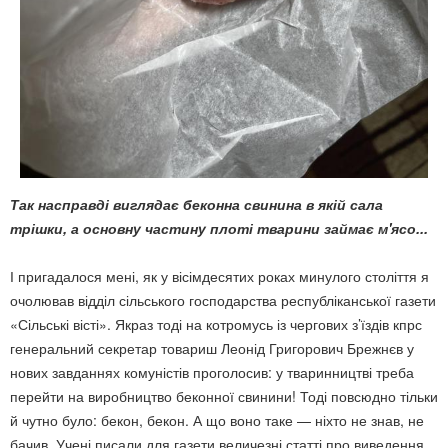
Так насправді виглядає беконна свинина в якій сала
трішки, а основну частину плоті тварини займає м'ясо...
І пригадалося мені, як у вісімдесятих роках минулого століття я
очолював відділ сільського господарства республіканської газети
«Сільські вісті». Якраз тоді на котромусь із чергових з’їздів кпрс
генеральний секретар товариш Леонід Григорович Брежнєв у
нових завданнях комуністів проголосив: у тваринництві треба
перейти на виробництво беконної свинини! Тоді повсюдно тільки
й чутно було: бекон, бекон. А що воно таке — ніхто не знав, не
бачив. Учені писали для газети величезні статті про виведення