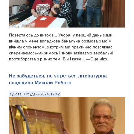
Повертаюсь до витоків... Учора, у перший день зими,
вийшла у мене випадкова банальна розмова з моїм
вічним опонентом, з котрим ми практично повсякчас
сперечаємось-миримось і знову затіваємо вербальні
протиборства з різних тем. Він і каже: . —Оце ніко...
Не забудеться, не зітреться літературна
спадщина Миколи Рябого
субота, 7 грудень 2024, 17:42