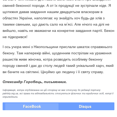
свиней беконної породи. А от їх продукції не зустрічали ніде. Я
щотижня давав завдання нашим двадцятьом власкорам в
областях України, наполягав: ну знайдіть хоч будь-де хлів з
такими свиньми, що дають сало на м’ясі. Але нічого на ділі не
вийшло, навіть не зважаючи на конкретне завдання партії. Бекон
не підкорився!
І ось учора мені з Нікопольщини прислали шматок справжнього
бекону. Там наперекір війні, щоденним пострілам на ураження
рашистів живе жіночка, котра розводить особливу беконну
породу свиней і дає до столу людей такий унікальний харч, який
ви бачите на світлині. Цінуймо цю людину і її святу справу.
Олександр Горобець, письменник.
Інформація, котра опублікована на цій сторінці не має стосунку до редакції порталу
patrioty.org.ua, всі права та відповідальність стосуються фізичних та юридичних осіб, котрі її
оприлюднили.
FaceBook
Disqus