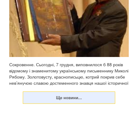
Сокровенне. Сьогодні, 7 грудня, виповнилося б 88 років
відомому і знаменитому українському письменнику Миколі
Рябому. Золотовусту, краснописьцю, котрий покрив себе
нев’янучою славою достеменного знавця нашої історичної
минувши, передусім козаччини, доб...