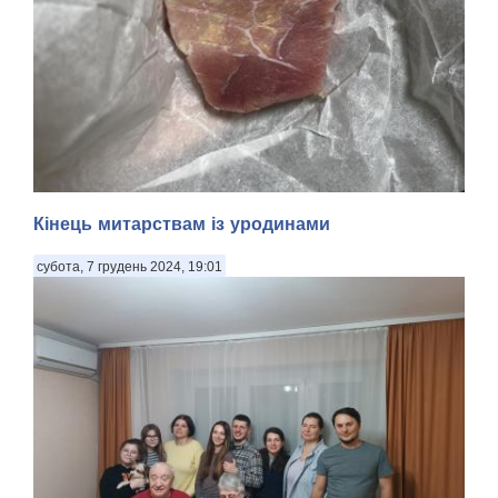
Кінець митарствам із уродинами
субота, 7 грудень 2024, 19:01
Смачного! Мабуть, із рік тому я звернув увагу на те, що в
регулярних і немилосердних обстрілах росіянцями наших
споконвічних територій так чи інакше під вогнем артилерії,
мінометів та ракет і, звичайно ж, проклятих «Шахедів»
замало не щодня щонайбільше...