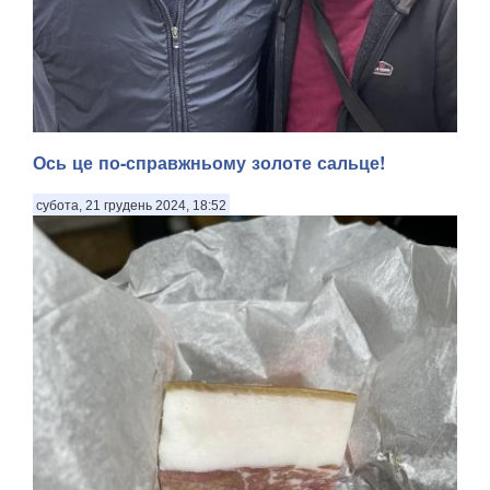
Ось це по-справжньому золоте сальце!
субота, 21 грудень 2024, 18:52
Журналістськими стежками-дорогами. ВИСОКА ЖИТТЄВА
МАРКА ПОЛКОВНИКА МУЛЯРА. Не відкриватиму усіх
деталей наших загальних суттєвих обставин, але із цим
добродієм, що зображений на світлині поруч зі мною, ми
зустрілися місяць тому в черзі на очікування ме...