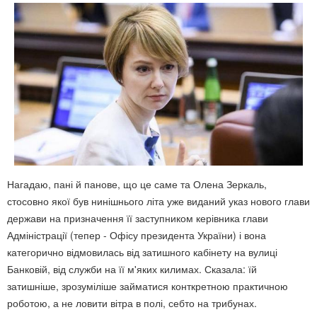
Нагадаю, пані й панове, що це саме та Олена Зеркаль,
стосовно якої був нинішнього літа уже виданий указ нового глави
держави на призначення її заступником керівника глави
Адміністрації (тепер - Офісу президента України) і вона
категорично відмовилась від затишного кабінету на вулиці
Банковій, від служби на її м'яких килимах. Сказала: їй
затишніше, зрозуміліше займатися конткретною практичною
роботою, а не ловити вітра в полі, себто на трибунах.