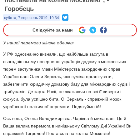
Горобець
Twitter
субота, 7 вересень 2019, 19:34
Слідкуйте за нами
У нашої перемоги жіноче обличчя
У РФ однозначно визнали, що найбільша заслуга в
сьогоднішньому поверненні українців додому з московських
тюрем заступника глави Міністерства закордонних справ
України пані Олени Зеркаль, яка зуміла організувати,
забезпечити юридичну доказову базу для міжнародних судів і
трибуналів. Де карта Росії, не зважаючи на всі її виверти і
фокуси, була успішно бита. О. Зеркаль - справжній мозок
української політичної перемоги. Подяк
уймо їй!
Ось вона, Олена Володимирівна. Чарівна й мила пані! Це й
Ваша велика перемога в нинішньому Світлому Дні України! Ви
справжній Тигролов! Поставила на коліна Московію!