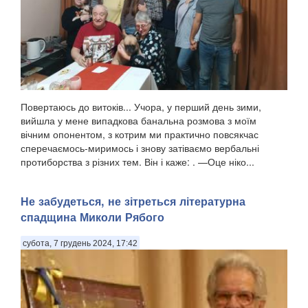
Повертаюсь до витоків... Учора, у перший день зими,
вийшла у мене випадкова банальна розмова з моїм
вічним опонентом, з котрим ми практично повсякчас
сперечаємось-миримось і знову затіваємо вербальні
протиборства з різних тем. Він і каже: . —Оце ніко...
Не забудеться, не зітреться літературна
спадщина Миколи Рябого
субота, 7 грудень 2024, 17:42