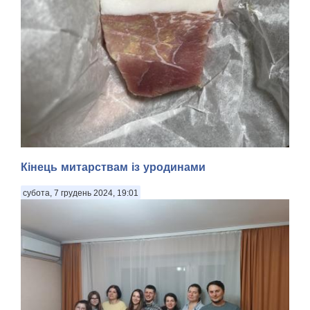
Кінець митарствам із уродинами
субота, 7 грудень 2024, 19:01
Смачного! Мабуть, із рік тому я звернув увагу на те, що в
регулярних і немилосердних обстрілах росіянцями наших
споконвічних територій так чи інакше під вогнем артилерії,
мінометів та ракет і, звичайно ж, проклятих «Шахедів»
замало не щодня щонайбільше...