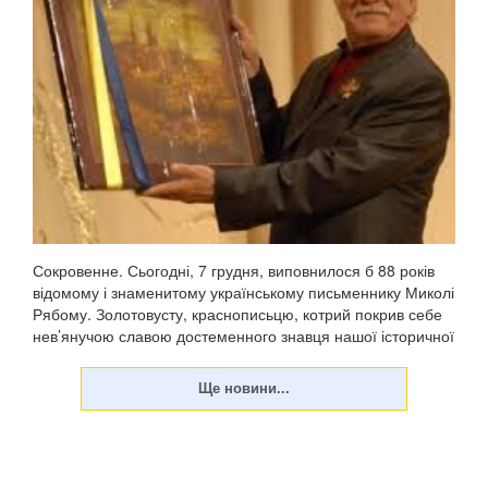
Сокровенне. Сьогодні, 7 грудня, виповнилося б 88 років
відомому і знаменитому українському письменнику Миколі
Рябому. Золотовусту, краснописьцю, котрий покрив себе
нев’янучою славою достеменного знавця нашої історичної
минувши, передусім козаччини, доб...