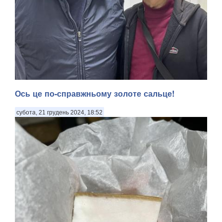
Ось це по-справжньому золоте сальце!
субота, 21 грудень 2024, 18:52
Журналістськими стежками-дорогами. ВИСОКА ЖИТТЄВА
МАРКА ПОЛКОВНИКА МУЛЯРА. Не відкриватиму усіх
деталей наших загальних суттєвих обставин, але із цим
добродієм, що зображений на світлині поруч зі мною, ми
зустрілися місяць тому в черзі на очікування ме...