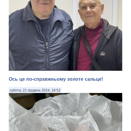
Ось це по-справжньому золоте сальце!
субота, 21 грудень 2024, 18:52
Журналістськими стежками-дорогами. ВИСОКА ЖИТТЄВА
МАРКА ПОЛКОВНИКА МУЛЯРА. Не відкриватиму усіх
деталей наших загальних суттєвих обставин, але із цим
добродієм, що зображений на світлині поруч зі мною, ми
зустрілися місяць тому в черзі на очікування ме...