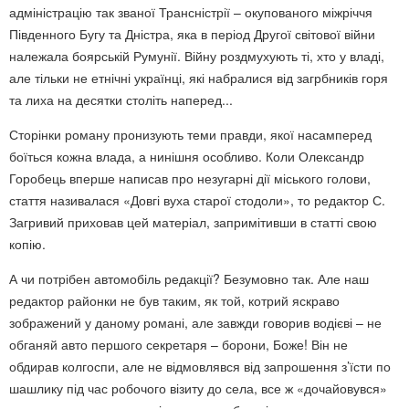
адміністрацію так званої Трансністрії – окупованого міжріччя
Південного Бугу та Дністра, яка в період Другої світової війни
належала боярській Румунії. Війну роздмухують ті, хто у владі,
але тільки не етнічні українці, які набралися від загрбників горя
та лиха на десятки століть наперед...
Сторінки роману пронизують теми правди, якої насамперед
боїться кожна влада, а нинішня особливо. Коли Олександр
Горобець вперше написав про незугарні дії міського голови,
стаття називалася «Довгі вуха старої стодоли», то редактор С.
Загривий приховав цей матеріал, запримітивши в статті свою
копію.
А чи потрібен автомобіль редакції? Безумовно так. Але наш
редактор районки не був таким, як той, котрий яскраво
зображений у даному романі, але завжди говорив водієві – не
обганяй авто першого секретаря – борони, Боже! Він не
обдирав колгоспи, але не відмовлявся від запрошення з’їсти по
шашлику під час робочого візиту до села, все ж «дочайовувся»