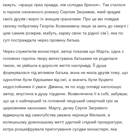
кажуть: «краще гірка правда, ніж солодка брехня». Так сталося
із героєм означеного роману Сергієм Загривим, який зрадив
своїх друзів і ворог їх знищив гранатами. Про це він повідав
своєму побратиму Георгію Козинкевичу лише за мить до смерті і
цим самим розкрив, мабуть, карму свою та рідної сім’ї, яка по
суті постраждала через провину батька.
Через служителів монастиря, автор показав що Марта, одна з
головних героїнь твору випестувана батьками не родилася
такою, як увійшла в доросле життя насправді. ЇЇ душа
формувалася під впливом батька, вона не мала друзів тому, що
однолітки були біднішими від неї, а значить були буцімто
недостойними її уваги. Дівчина, як по ходу оповіді наголошує
автор, впустила в душу гординю. Возвеличила її в собі, забувши,
що це є найперший та головний людський смертний гріх за
церковними канонами. Марту, дочку Сергія Загривого
відвернула від самогубства уважна черниця Меланія, в
колишньому домонашому житті удатний слідчий прокуратури,
котра розшифрувала приготування сусідки монастиря, яка