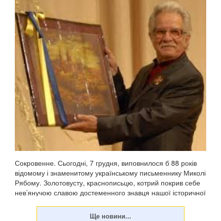
Сокровенне. Сьогодні, 7 грудня, виповнилося б 88 років
відомому і знаменитому українському письменнику Миколі
Рябому. Золотовусту, краснописьцю, котрий покрив себе
нев’янучою славою достеменного знавця нашої історичної
минувши, передусім козаччини, доб...