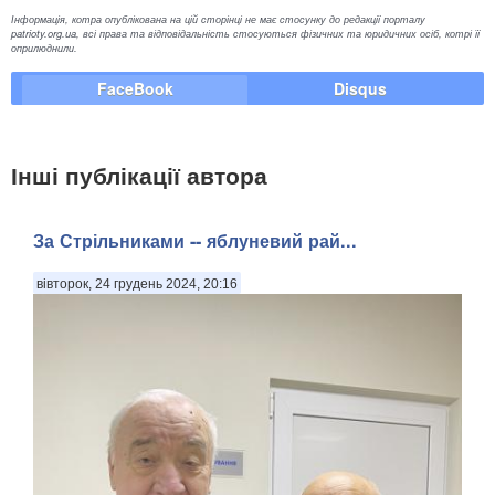
Інформація, котра опублікована на цій сторінці не має стосунку до редакції порталу
patrioty.org.ua, всі права та відповідальність стосуються фізичних та юридичних осіб, котрі її
оприлюднили.
FaceBook
Disqus
Інші публікації автора
За Стрільниками -- яблуневий рай...
вівторок, 24 грудень 2024, 20:16