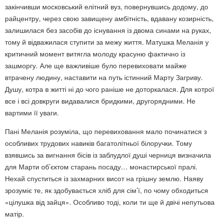
закінчивши московський елітний вуз, повернувшись додому, до
райцентру, через свою завищену амбітність, вдавану козирність,
залишилася без засобів до існування із двома синами на руках,
тому й відважилася ступити за межу життя. Матушка Меланія у
критичний момент витягла молоду красуню фактично із
зашморгу. Але ще важливіше було перевиховати майже
втрачену людину, наставити на путь істинний Марту Загриву.
Душу, котра в житті ні до чого раніше не доторкалася. Для котрої
все і всі довкруги видавалися бридкими, другорядними. Не
вартими її уваги.
Пані Меланія розуміла, що перевиховання мало починатися з
особливих трудових навиків багатолітньої білоручки. Тому
взявшись за вигнання бісів із заблудлої душі черниця визначила
для Марти об’єктом старань посаду… монастирської пралі.
Нехай спуститься із захмарних висот на грішну землю. Наяву
зрозуміє те, як здобувається хліб для сім’ї, по чому обходиться
«цілушка від зайця». Особливо тоді, коли ти ще й двічі непутьова
матір.