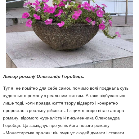
Автор роману Олександр Горобець.
Тут я, не помітно для себе самої, помимо волі поєднала суть
художнього роману з реальним життям. А таке відбувається
лише тоді, коли правда життя твору відверто і конкретно
проростає в реальну дійсність. І з цим я щиро вітаю автора
роману, відомого журналіста й письменника Олександра
Горобця. Це засвідчує про успіх його нового роману
«Монастирська праля»: він змушує людей думати і ставати