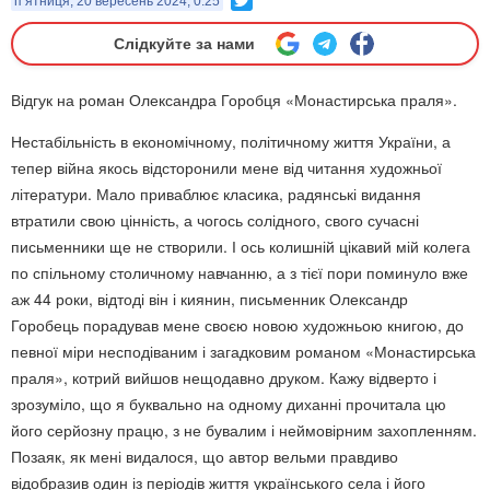
п’ятниця, 20 вересень 2024, 0:25
Слідкуйте за нами
Відгук на роман Олександра Горобця «Монастирська праля».
Нестабільність в економічному, політичному життя України, а
тепер війна якось відсторонили мене від читання художньої
літератури. Мало приваблює класика, радянські видання
втратили свою цінність, а чогось солідного, свого сучасні
письменники ще не створили. І ось колишній цікавий мій колега
по спільному столичному навчанню, а з тієї пори поминуло вже
аж 44 роки, відтоді він і киянин, письменник Олександр
Горобець порадував мене своєю новою художньою книгою, до
певної міри несподіваним і загадковим романом «Монастирська
праля», котрий вийшов нещодавно друком. Кажу відверто і
зрозуміло, що я буквально на одному диханні прочитала цю
його серйозну працю, з не бувалим і неймовірним захопленням.
Позаяк, як мені видалося, що автор вельми правдиво
відобразив один із періодів життя українського села і його