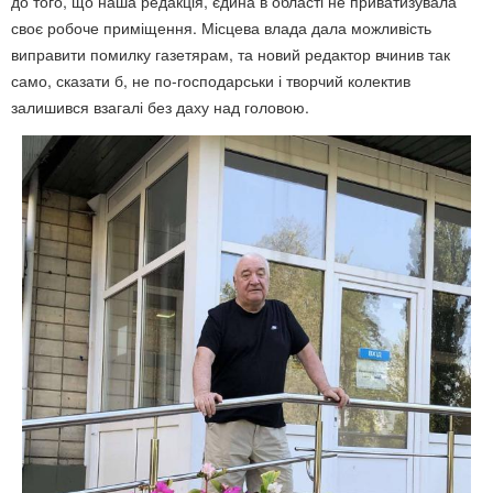
до того, що наша редакція, єдина в області не приватизувала
своє робоче приміщення. Місцева влада дала можливість
виправити помилку газетярам, та новий редактор вчинив так
само, сказати б, не по-господарськи і творчий колектив
залишився взагалі без даху над головою.