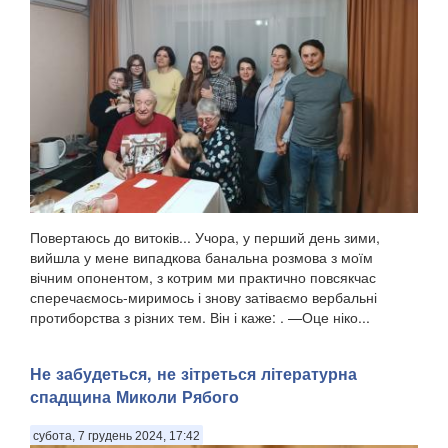
споконвічних територій так чи інакше під вогнем артилерії,
мінометів та ракет і, звичайно ж, проклятих «Шахедів»
замало не щодня щонайбільше...
Повертаюсь до витоків... Учора, у перший день зими,
вийшла у мене випадкова банальна розмова з моїм
вічним опонентом, з котрим ми практично повсякчас
сперечаємось-миримось і знову затіваємо вербальні
протиборства з різних тем. Він і каже: . —Оце ніко...
Не забудеться, не зітреться літературна
спадщина Миколи Рябого
субота, 7 грудень 2024, 17:42