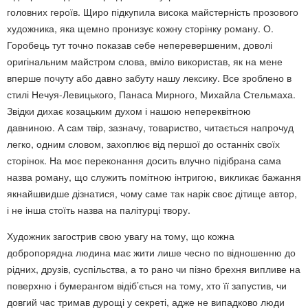
головних героїв. Щиро підкупила висока майстерність прозового
художника, яка щемно пронизує кожну сторінку роману. О.
Горобець тут точно показав себе неперевершеним, доволі
оригінальним майстром слова, вміло використав, як на мене
вперше почуту або давно забуту нашу лексику. Все зроблено в
стилі Нечуя-Левицького, Панаса Мирного, Михайла Стельмаха.
Звідки дихає козацьким духом і нашою непереквітною
давниною. А сам твір, зазначу, товариство, читається напрочуд
легко, одним словом, захоплює від першої до останніх своїх
сторінок. На моє переконання досить влучно підібрана сама
назва роману, що служить помітною інтригою, викликає бажання
якнайшвидше дізнатися, чому саме так нарік своє дітище автор,
і не інша стоїть назва на палітурці твору.
Художник загострив свою увагу на тому, що кожна
добропорядна людина має жити лише чесно по відношенню до
рідних, друзів, суспільства, а то рано чи пізно брехня випливе на
поверхню і бумерангом відіб’ється на тому, хто її запустив, чи
довгий час тримав дурощі у секреті, адже не випадково люди