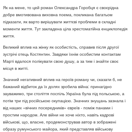
Як на мене, то цей роман Олександра Горобця є своєрідна
добре вмотивована виховна поема, покликана багатьом
підказати, як варто вирішувати життєві проблеми в складні
моменти життя. Тут закладена ціла хрестоматійна енциклопедія
життя.
Великий вплив на жінку як особистість, справив після другої
зустрічі отець Костянтин. Завдяки їхнім особистим контактам
Марті вдалося полікувати свою душу, а за тим і знайти своє
місця в житті.
Значний негативний вплив на героїв роману чи, сказати б, не
бажаний відбиток да їх долях зробила війна: принагідно
зауважимо, три століття поспіль Україна була під польською, а
потім три під російською окупацією. Значних знущань зазнала і
від наших «вічних посередників» євреїв - поміж панами і
простим народом. Але війни не хоче ніхто, навіть кадрові
військові, що, власне, продемонстрував автор в зображені
образу румунського майора, який представляв військову