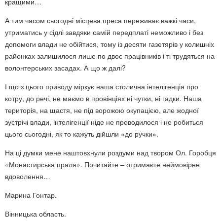
кращими…
А тим часом сьогодні місцева преса переживає важкі часи,
утриматись у сідлі завдяки самій передплаті неможливо і без
допомоги влади не обійтися, тому із десяти газетярів у колишніх
районках залишилося лише по двоє працівників і ті трудяться на
волонтерських засадах. А що ж далі?
І що з цього приводу міркує наша столична інтелігенція про
котру, до речі, не маємо в провінціях ні чутки, ні гадки. Наша
територія, на щастя, не під ворожою окупацією, але жодної
зустрічі влади, інтелігенції ніде не проводилося і не робиться
цього сьогодні, як то кажуть дійшли «до ручки».
На ці думки мене наштовхнули роздуми над твором Ол. Горобця
«Монастирська праля». Почитайте – отримаєте неймовірне
вдоволення…
Марина Гонтар.
Вінницька область.