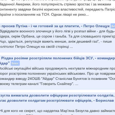
івденної Америки, його популярність стрімко зростає і за межами
онтиненту завдяки безлічі корисних властивостей, передають Патрі
країни з посиланням на ТСН. Однак лікарі не реко...
просив Путіна - і чи готовий за це платити, - Петро Олещук
Б
Відвідувати воєнного злочинця у його лігві у розпал війни - для будь
ідера, окрім Орбана, це сором і ганьба. Та для словацького прем'є
іцо, здається, репутація важить менше, аніж дешевий газ", - пише
олітолог Петро Олещук на своїй сторінці ...
 Різдва росіяни розстріляли полонених бійців ЗСУ, - командир
йдар"
Блог
осійські окупаційні війська продовжують нехтувати міжнародним пр
орог розстріляв полонених українських військових. Про це повідом
командир взводу 24ОШБ "Айдар" Станіслав Бунятов із позивним "Ос
воєму телеграм-каналі "Говорить Снайпер". ...
езугла вимагала дозволити офіцерам розстрілювати солдатів, 
агає дозволити солдатам розстрілювати офіцерів, - Борислав
Ні для кого не секрет, що нардепка Мар'яна Безугла давно займаєт