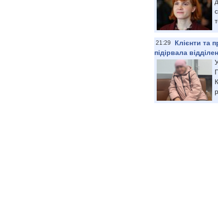
д
с
т
Клієнти та п
21:29
підірвала відділен
У
К
р