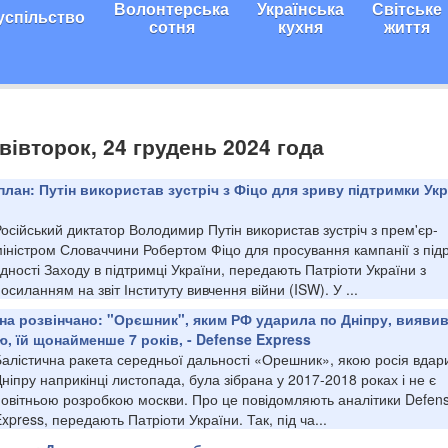
Волонтерська
Українська
Світське
успільство
сотня
кухня
життя
вівторок, 24 грудень 2024 года
лан: Путін використав зустріч з Фіцо для зриву підтримки Укр
осійський диктатор Володимир Путін використав зустріч з прем'єр-
міністром Словаччини Робертом Фіцо для просування кампанії з під
дності Заходу в підтримці України, передають Патріоти України з
осиланням на звіт Інституту вивчення війни (ISW). У ...
на розвінчано: "Орєшник", яким РФ ударила по Дніпру, виявив
, їй щонайменше 7 років, - Defense Express
Балістична ракета середньої дальності «Орешник», якою росія вдар
ніпру наприкінці листопада, була зібрана у 2017-2018 роках і не є
новітньою розробкою москви. Про це повідомляють аналітики Defen
xpress, передають Патріоти України. Так, під ча...