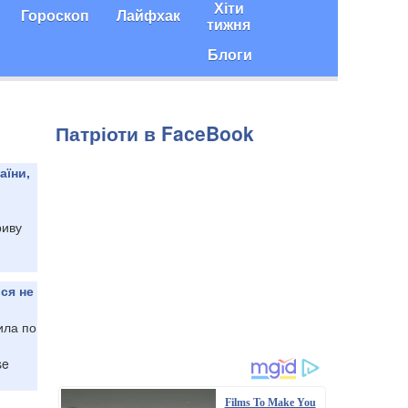
Хіти
Гороскоп
Лайфхак
тижня
Блоги
Патріоти в FaceBook
аїни,
риву
ся не
ила по
se
Films To Make You