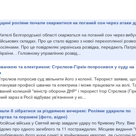
щині росіяни почали скаржитися на поганий сон через атаки д
ителі Бєлгородської області скаржаться на поганий сон через вибу
ійськових складах. Про це стало відомо з нової перехопленої розмо
осіянами. Про це повідомляє українська розвідка, передають Патрі
країни. . Головному управлінню розвід...
вачкою та електриком: Стрєлков-Гіркін попросився у суду на
и
трєлков попросив суд звільнити його з колонії. Терорист заявив, що
панував професії швачки та електрика і може працювати на волі. Т
ваний колишній "міністр оборони ДНР" і терорист Ігор Стрєлков (Гірк
кий зараз в Росії відбуває ув'язнення у ко...
мали б зібратися за різдвяною вечерею: Росіяни ударили по
ертва та поранені (фото, відео)
осійські війська у Святий вечір завдали удару по Кривому Рогу. Вже
ідомо про одного загиблого та 11 постраждалих. Місцеве видання "
публікувало фото кухні однієї зі зруйнованих квартир, де сьогодні 