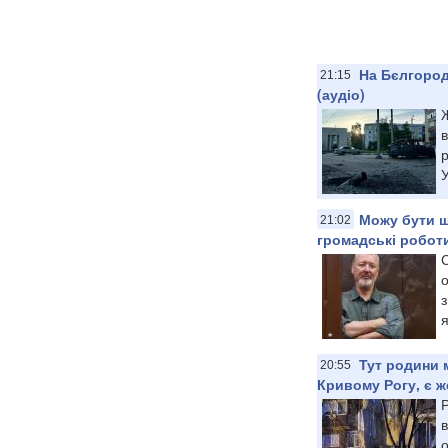
На Бєлгород
21:15
(аудіо)
Ж
в
р
У
Можу бути ш
21:02
громадські робот
С
о
з
я
Тут родини 
20:55
Кривому Рогу, є ж
Р
в
о