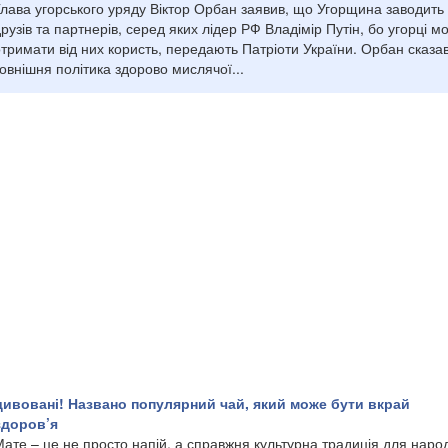
лава угорського уряду Віктор Орбан заявив, що Угорщина заводить у
рузів та партнерів, серед яких лідер РФ Владімір Путін, бо угорці м
тримати від них користь, передають Патріоти України. Орбан сказа
овнішня політика здорово мислячої...
дивовані! Названо популярний чай, який може бути вкрай
здоров’я
ате – це не просто напій, а справжня культурна традиція для народ