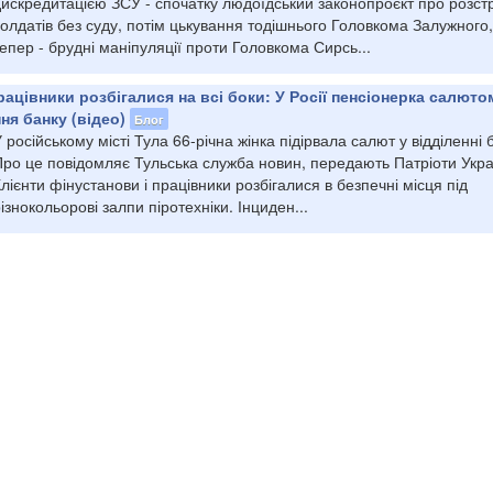
искредитацією ЗСУ - спочатку людоїдський законопроєкт про розстр
олдатів без суду, потім цькування тодішнього Головкома Залужного,
епер - брудні маніпуляції проти Головкома Сирсь...
рацівники розбігалися на всі боки: У Росії пенсіонерка салюто
ня банку (відео)
Блог
 російському місті Тула 66-річна жінка підірвала салют у відділенні 
Про це повідомляє Тульська служба новин, передають Патріоти Укра
лієнти фінустанови і працівники розбігалися в безпечні місця під
ізнокольорові залпи піротехніки. Інциден...