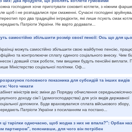
о них: Два продукти, що роблять котлети гумовими
Кожна господиня хоче приготувати соковиті котлети, з ніжним фарш
ле щоб і не розпадалися при смаженні. Сучасні господині зруйнува
тереотип про два традиційні інгредієнти, які лише псують смак котл
ередають Патріоти України. Не варто додавати...
жуть самостійно збільшити розмір своєї пенсії: Ось що для ць
Українці можуть самостійно збільшити свою майбутню пенсію, прац
офіційно та контролюючи сплату єдиного соціального внеску. Чим б
несок і довший стаж роботи, тим вищими будуть пенсійні виплати. 
ише Міністерство соціальної політики. Оф...
 розрахунок головного показника для субсидій та інших видів
ги: Чого чекати
абінет міністрів вніс зміни до Порядку обчислення середньомісячно
укупного доходу сім’ї (домогосподарства) для усіх видів державної
оціальної допомоги. Буде враховуватися сплата військового збору,
ередають Патріоти України з посиланням на постано...
и ці тарілки одночасно, щоб жодна з них не впала?": Орбан на
м партнером", пояснивши, для чого він потрібен