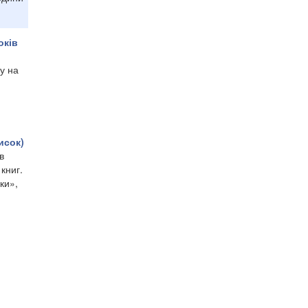
оків
у на
исок)
в
книг.
ки»,