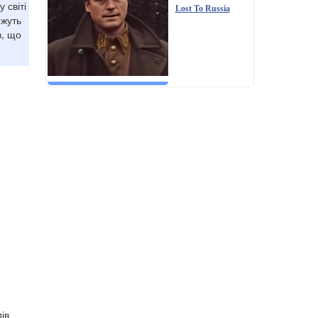
 світі
Lost To Russia
ожуть
в, що
ів