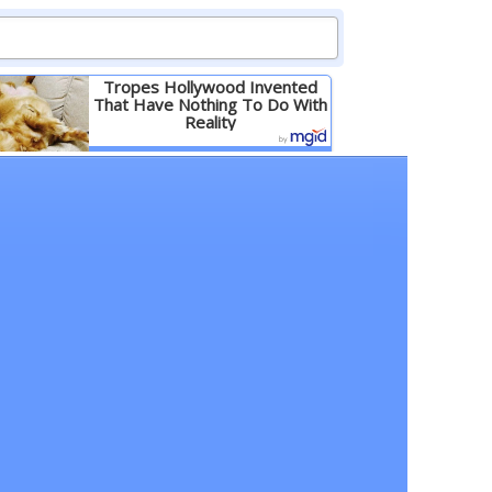
Tropes Hollywood Invented
That Have Nothing To Do With
Reality
Детальніше