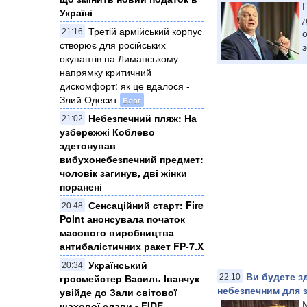
Г
Україні
д
Третій армійський корпус
о
21:16
створює для російських
з
окупантів на Лиманському
напрямку критичний
дискомфорт: як це вдалося -
Злий Одесит
Блог
Небезпечний пляж: На
21:02
узбережжі Коблево
здетонував
вибухонебезпечний предмет:
чоловік загинув, дві жінки
поранені
Сенсаційний старт: Fire
20:48
Point анонсувала початок
масового виробництва
антибалістичних ракет FP-7.X
Український
20:34
Ви будете з
гросмейстер Василь Іванчук
22:10
небезпечним для 
увійде до Зали світової
М
шахової слави - FIDE