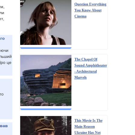
Question Everything
ем,
You Know About
ли
Cinema
ет,
ого
юючи
ільший
The Chapel Of
Про це
Sound Amphitheater
- Architectural
Marvels
го
This Movie Is The
звав
Main Reason
Ukraine Has Not