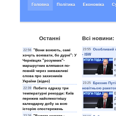
Головна
Політика
Економіка
С
Останні
Всі новини: 
Особливий п
​"Вони воюють, самі
23:55
22:56
- ISW
хочуть воювати, бо дурні": У
Р
Чернівцях "розумник"-
маршрутник вляпався по-
є
повній через зневажливі
п
слова про захисників
України (відео)
Брехню Путі
23:25
Побито одразу три
новітньою ракетою
22:39
температурні рекорди: Київ
пережив найспекотнішу
Д
календарну добу за всю
історію спостережень
E
"Будете шукати -
22:26