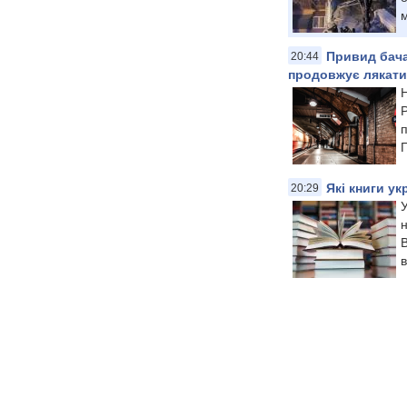
м
Привид бача
20:44
продовжує лякати
Н
Р
п
П
Які книги у
20:29
У
н
В
в