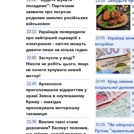
Забудьте пр
23:10
посадимо": Партизани
заявили про погрози
а
родинам зниклих російських
с
військових
п
Українців попередили
22:12
про найгірший сценарій з
Українці мо
22:55
електрикою - світло можуть
потрібно
давати лише на кілька годин
Заглухли у воді?
22:00
в
Ніколи не робіть цього, якщо
п
не хочете купувати новий
мотор!
Уряд змінив
22:40
Археологи
21:45
соціальної допомо
приголомшили відкриттям у
К
храмі Зевса в окупованому
с
Криму - знахідка
с
приховувала моторошну
п
таємницю
Виклик таксі стане
21:30
"Як обертат
22:25
дорожчим? Експерт пояснив,
Путіна "правильни
що змінить новий податок в