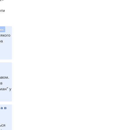
оти
лог
-якого
ра
авом.
ив
ман" у
а в
ься