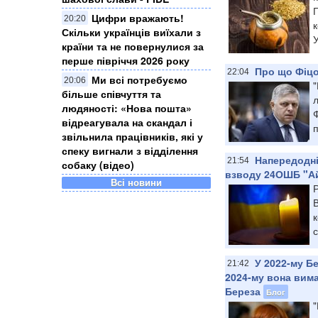
П
Цифри вражають!
20:20
к
Скільки українців виїхали з
У
країни та не повернулися за
перше півріччя 2026 року
Про що Фіцо 
22:04
Ми всі потребуємо
20:06
"
більше співчуття та
л
людяності: «Нова пошта»
Ф
відреагувала на скандал і
п
звільнила працівників, які у
спеку вигнали з відділення
Напередодні
21:54
собаку (відео)
взводу 24ОШБ "А
Всі новини
Р
В
с
У 2022-му Б
21:42
2024-му вона вим
Береза
Блог
"