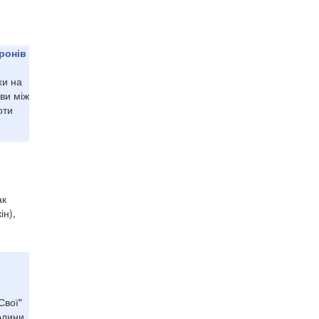
ронів
хи на
ви між
оти
ак
ін),
Свої"
родини