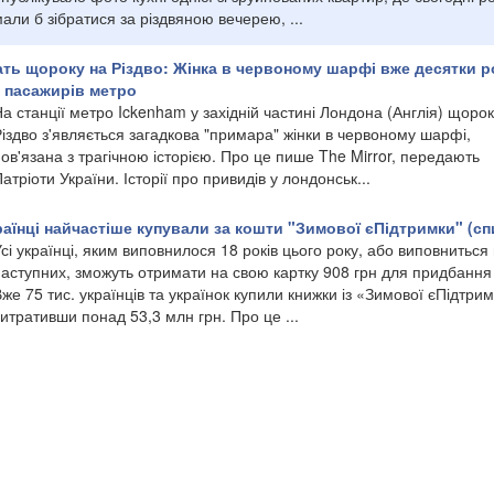
али б зібратися за різдвяною вечерею, ...
ть щороку на Різдво: Жінка в червоному шарфі вже десятки р
 пасажирів метро
а станції метро Ickenham у західній частині Лондона (Англія) щорок
іздво з'являється загадкова "примара" жінки в червоному шарфі,
ов'язана з трагічною історією. Про це пише The Mirror, передають
атріоти України. Історії про привидів у лондонськ...
країнці найчастіше купували за кошти "Зимової єПідтримки" (сп
сі українці, яким виповнилося 18 років цього року, або виповниться 
аступних, зможуть отримати на свою картку 908 грн для придбання 
же 75 тис. українців та українок купили книжки із «Зимової єПідтрим
итративши понад 53,3 млн грн. Про це ...