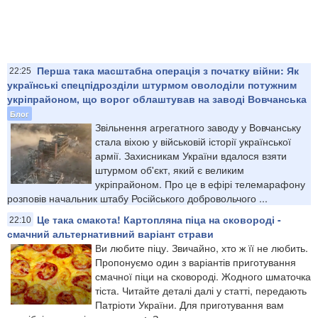
Перша така масштабна операція з початку війни: Як
22:25
українські спецпідрозділи штурмом оволоділи потужним
укріпрайоном, що ворог облаштував на заводі Вовчанська
Блог
Звільнення агрегатного заводу у Вовчанську
стала віхою у військовій історії української
армії. Захисникам України вдалося взяти
штурмом об'єкт, який є великим
укріпрайоном. Про це в ефірі телемарафону
розповів начальник штабу Російського добровольчого ...
Це така смакота! Картопляна піца на сковороді -
22:10
смачний альтернативний варіант страви
Ви любите піцу. Звичайно, хто ж її не любить.
Пропонуємо один з варіантів приготування
смачної піци на сковороді. Жодного шматочка
тіста. Читайте деталі далі у статті, передають
Патріоти України. Для приготування вам