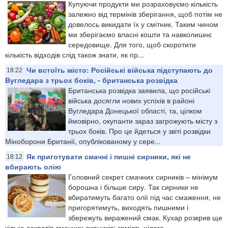
Купуючи продукти ми розраховуємо кількість
залежно від термінів зберігання, щоб потім не
довелось викидати їх у смітник. Таким чином
ми зберігаємо власні кошти та навколишнє
середовище. Для того, щоб скоротити
кількість відходів слід також знати, як пр...
Чи встоїть місто: Російські війська підступають до
18:22
Вугледара з трьох боків, - британська розвідка
Британська розвідка заявила, що російські
війська досягли нових успіхів в районі
Вугледара Донецької області, та, цілком
ймовірно, окупанти зараз загрожують місту з
трьох боків. Про це йдеться у звіті розвідки
Міноборони Британії, опублікованому у сере...
Як приготувати смачні і пишні сирники, які не
18:12
вбирають олію
Головний секрет смачних сирників – мінімум
борошна і більше сиру. Так сирники не
вбиратимуть багато олії під час смаження, не
пригорятимуть, виходять пишними і
збережуть виражений смак. Кухар розкрив ще
кілька секретів смачних сирників: замість цілого ...