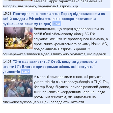
Камала Гарріс гарантовано переможе на
виборах, ще зарано, передають Патріоти Укр...
Протиріччя не помічають: Перед відправленням на
15:08
забій солдати РФ співають пісні репера-противника
путінського режиму (відео)
Блог
Виявляється, що перед відправленням на
забій п’яні військовослужбовці ЗС РФ
слухають аж ніяк не провладного Шамана, а
противника кремлівського режиму Noize MC,
повідомляють Патріоти України. У
соцмережах з’явилося відео з пиятикою окупантів, що піддали...
"Хто вас захистить? Отой, кому ви допомогли
14:54
втекти?!": Блогер присоромив жінок, які "рятують"
ухилянтів
Блог
У мережі присоромили жінок, які рятують
ухилянтів від військовослужбовців із ТЦК. Так,
блогер Влад Якушев написав розлогий допис,
який присвятив «сердешним, але не надто
розумним жіночкам, які кидаються на
військовослужбовців з ТЦК», передають Патріоти...