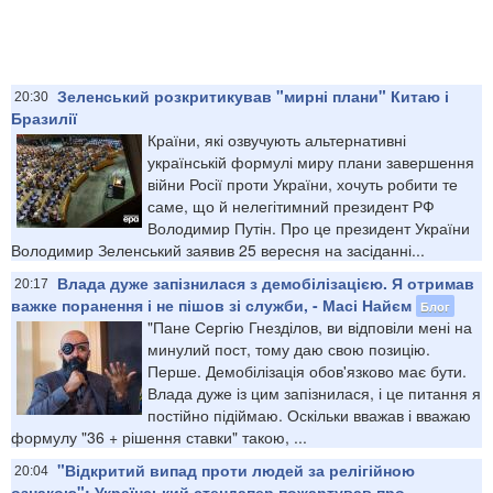
Зеленський розкритикував "мирні плани" Китаю і
20:30
Бразилії
Країни, які озвучують альтернативні
українській формулі миру плани завершення
війни Росії проти України, хочуть робити те
саме, що й нелегітимний президент РФ
Володимир Путін. Про це президент України
Володимир Зеленський заявив 25 вересня на засіданні...
Влада дуже запізнилася з демобілізацією. Я отримав
20:17
важке поранення і не пішов зі служби, - Масі Найєм
Блог
"Пане Сергію Гнезділов, ви відповіли мені на
минулий пост, тому даю свою позицію.
Перше. Демобілізація обов'язково має бути.
Влада дуже із цим запізнилася, і це питання я
постійно підіймаю. Оскільки вважав і вважаю
формулу "36 + рішення ставки" такою, ...
"Відкритий випад проти людей за релігійною
20:04
ознакою": Український стендапер пожартував про