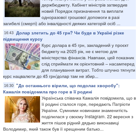
держбюджету. Кабінет міністрів затвердив
новий Порядок призначення та виплати
одноразової грошової допомоги в разі
загибелі (смерті) або інвалідності деяких категорій осіб ...
Долар злетить до 45 грн? Чи буде в Україні різке
16:43
підвищення курсу
Курс долара в 45 грн, закладений у проєкт
бюджету на 2025 рік, не є метою для
міністерства фінансів. Навпаки, цей показник
слід сприймати як орієнтовний – насамперед
для планування витрат. Тобто штучно тягнути
курс нацвалюти до 45 грн/долар там не збир...
"До останнього вірили, що подолає хворобу":
16:30
Камалія повідомила про горе в її родині
Українська співачка Камалія повідомила, що в
її родині сталося горе, передають Патріоти
України. Сумними новинами знаменитість
поділилася у своєму Instagram. 22 вересня з
життя пішов рідний дядько виконавиці
Володимир, який також був її хрещеним батько...