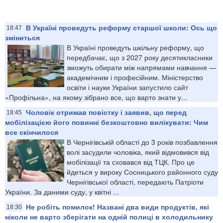
В Україні проведуть реформу старшої школи: Ось що
18:47
зміниться
В Україні проведуть шкільну реформу, що
передбачає, що з 2027 року десятикласники
зможуть обирати між напрямами навчання —
академічним і професійним. Міністерство
освіти і науки України запустило сайт
«Профільна», на якому зібрано все, що варто знати у...
Чоловік отримав повістку і заявив, що перед
18:45
мобілізацією його повинні безкоштовно вилікувати: Чим
все скінчилося
В Чернігівській області до 3 років позбавлення
волі засудили чоловіка, який відмовився від
мобілізації та сховався від ТЦК. Про це
йдеться у вироку Сосницького районного суду
Чернігівської області, передають Патріоти
України. За даними суду, у квітні ...
Не робіть помилок! Названі два види продуктів, які
18:30
ніколи не варто зберігати на одній полиці в холодильнику