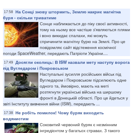
На Сонці знову штормить, Землю накриє магнітна
17:58
буря - скільки триватиме
Сонце наближається до піку своєї активності,
тому на ньому все частіше з'являються плями
і воно викидає спалахи, які можуть
спричинити магнітну бурю на Землі. Про це
повідомляє сайт відстеження космічної
погоди SpaceWeather, передають Патріоти України....
Досягли околиць: В ISW назвали мету наступу ворога
17:49
під Вугледаром і Покровськом
Наступальні зусилля російських військ під
Вугледаром і Покровськом підсилюють одне
одного та, ймовірно, мають на меті
розтягнути українські війська на ширшому
фронті в Донецькій області. Про це йдеться у
звіті Інституту вивчення війни (ISW), передають ...
Не робіть помилок! Чому буряк виходить
17:38
водянистим
Соковитий червоний буряк є незмінним
інгредієнтом у багатьох стравах. З такого