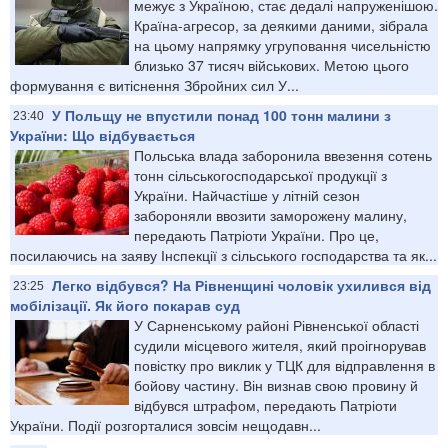
межує з Україною, стає дедалі напруженішою.
Країна-агресор, за деякими даними, зібрала
на цьому напрямку угруповання чисельністю
близько 37 тисяч військових. Метою цього
формування є витіснення Збройних сил У...
У Польщу не впустили понад 100 тонн малини з
23:40
України: Що відбувається
Польська влада заборонила ввезення сотень
тонн сільськогосподарської продукції з
України. Найчастіше у літній сезон
забороняли ввозити заморожену малину,
передають Патріоти України. Про це,
посилаючись на заяву Інспекції з сільського господарства та як...
Легко відбувся? На Рівненщині чоловік ухилився від
23:25
мобілізації. Як його покарав суд
У Сарненському районі Рівненської області
судили місцевого жителя, який проігнорував
повістку про виклик у ТЦК для відправлення в
бойову частину. Він визнав свою провину й
відбувся штрафом, передають Патріоти
України. Події розгорталися зовсім нещодавн...