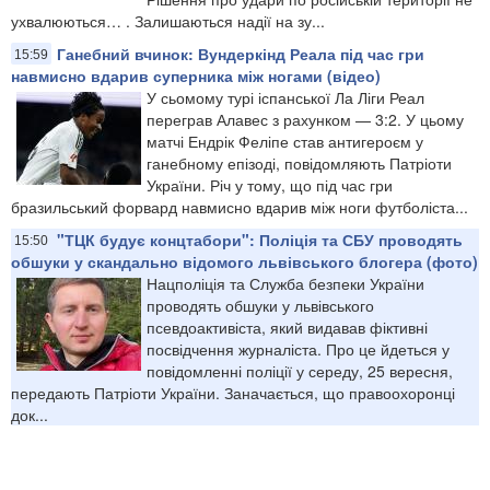
ухвалюються… . Залишаються надії на зу...
Ганебний вчинок: Вундеркінд Реала під час гри
15:59
навмисно вдарив суперника між ногами (відео)
У сьомому турі іспанської Ла Ліги Реал
переграв Алавес з рахунком — 3:2. У цьому
матчі Ендрік Феліпе став антигероєм у
ганебному епізоді, повідомляють Патріоти
України. Річ у тому, що під час гри
бразильський форвард навмисно вдарив між ноги футболіста...
"ТЦК будує концтабори": Поліція та СБУ проводять
15:50
обшуки у скандально відомого львівського блогера (фото)
Нацполіція та Служба безпеки України
проводять обшуки у львівського
псевдоактивіста, який видавав фіктивні
посвідчення журналіста. Про це йдеться у
повідомленні поліції у середу, 25 вересня,
передають Патріоти України. Заначається, що правоохоронці
док...