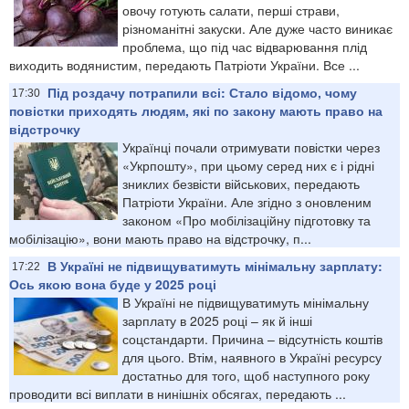
овочу готують салати, перші страви,
різноманітні закуски. Але дуже часто виникає
проблема, що під час відварювання плід
виходить водянистим, передають Патріоти України. Все ...
Під роздачу потрапили всі: Стало відомо, чому
17:30
повістки приходять людям, які по закону мають право на
відстрочку
Українці почали отримувати повістки через
«Укрпошту», при цьому серед них є і рідні
зниклих безвісти військових, передають
Патріоти України. Але згідно з оновленим
законом «Про мобілізаційну підготовку та
мобілізацію», вони мають право на відстрочку, п...
В Україні не підвищуватимуть мінімальну зарплату:
17:22
Ось якою вона буде у 2025 році
В Україні не підвищуватимуть мінімальну
зарплату в 2025 році – як й інші
соцстандарти. Причина – відсутність коштів
для цього. Втім, наявного в Україні ресурсу
достатньо для того, щоб наступного року
проводити всі виплати в нинішніх обсягах, передають ...