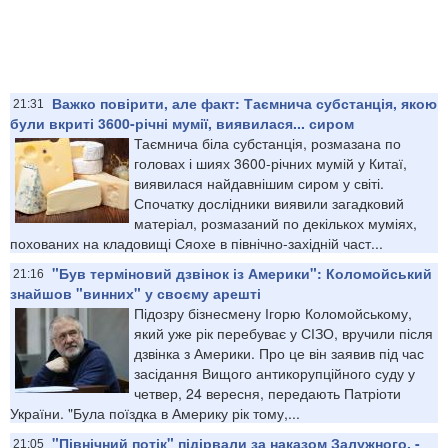
Важко повірити, але факт: Таємнича субстанція, якою
21:31
були вкриті 3600-річні мумії, виявилася... сиром
Таємнича біла субстанція, розмазана по
головах і шиях 3600-річних мумій у Китаї,
виявилася найдавнішим сиром у світі.
Спочатку дослідники виявили загадковий
матеріал, розмазаний по декількох муміях,
похованих на кладовищі Сяохе в північно-західній част...
"Був терміновий дзвінок із Америки": Коломойський
21:16
знайшов "винних" у своєму арешті
Підозру бізнесмену Ігорю Коломойському,
який уже рік перебуває у СІЗО, вручили після
дзвінка з Америки. Про це він заявив під час
засідання Вищого антикорупційного суду у
четвер, 24 вересня, передають Патріоти
України. "Була поїздка в Америку рік тому,...
"Північний потік" підірвали за наказом Залужного, -
21:05