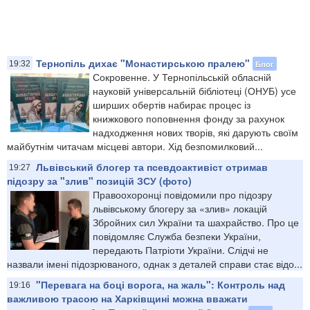
Тернопіль дихає "Монастирською пралею"
Блог
19:32
Сокровенне. У Тернопільській обласній
науковій універсальній бібліотеці (ОНУБ) усе
ширших обертів набирає процес із
книжкового поповнення фонду за рахунок
надходження нових творів, які дарують своїм
майбутнім читачам місцеві автори. Хід безпомилковий...
Львівський блогер та псевдоактивіст отримав
19:27
підозру за "злив" позицій ЗСУ (фото)
Правоохоронці повідомили про підозру
львівському блогеру за «злив» локацій
Збройних сил України та шахрайство. Про це
повідомляє Служба безпеки України,
передають Патріоти України. Слідчі не
назвали імені підозрюваного, однак з деталей справи стає відо...
"Перевага на боці ворога, на жаль": Контроль над
19:16
важливою трасою на Харківщині можна вважати