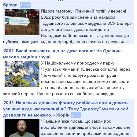
Spiegel
Блог
Підрив газогону "Північний потік" у вересні
2022 року був здійснений за наказом
тодішнього головнокомандувача ЗСУ Валерія
Залужного без відома президента
Володимира Зеленського. Таку інформацію
публікує німецьке видання Spiegel, посилаючись на результа...
Вчені вважають, що це дуже погано: На Одещині
20:54
масово зацвіли груші
У Національному природному парку
"Тузлівські лимани" (Одеська область) через
"пекельне" літо вдруге розцвіли груші -
несподіване масове явище може призвести
до послаблення, навіть загибелі рослин у
зимовий період. Про це розповів співробітник парку, до...
На деяких ділянках фронту російська армія досить
20:44
успішно веде наступальні дії. Тому "додому" ми поки собі
дозволити не можемо, - Жорін
Блог
"Раніше я вже писав, що закон про
послаблення відповідальності за самовільне
залишення частини проблеми переведення