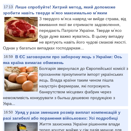
Лише спробуйте! Хитрий метод, який допоможе
17:13
зробити навіть тверде м’ясо максимально м’яким
З твердого м’яса навряд чи вийде страва, від
вживання якої ви отримаєте задоволення,
передають Патріоти України. Тверде м’ясо
буде дуже важко жуватись. В цьому випадку
не врятують навіть його чудові смакові якості.
Однак у багатьох випадках господаркам...
В ЄС заговорили про заборону яєць з України: Ось
16:59
яка країна вимагає обмежень
Болгарія звернулася до Європейської комісії з
проханням призупинити імпорт українських
яєць. Влада країни таким чином пішла
назустріч фермерам, які погрожують
банкрутством місцевих фабрик через
неможливість конкурувати з быльш дешевою продукцією з
Укра...
Уряд у рази зменшив розмір виплат компенсацій у
16:50
разі загибелі або поранення військових: Усі подробиці
Життя захисника України рішенням влади
тепер коштує майже у сім разів менше для