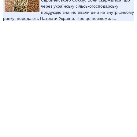
через українську сільськогосподарську
продукцію значно впали ціни на внутрішньому
ринку, передають Патріоти України. Про це повідомил...