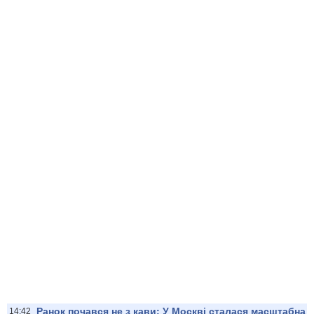
Ранок почався не з кави: У Москві сталася масштабна
14:42