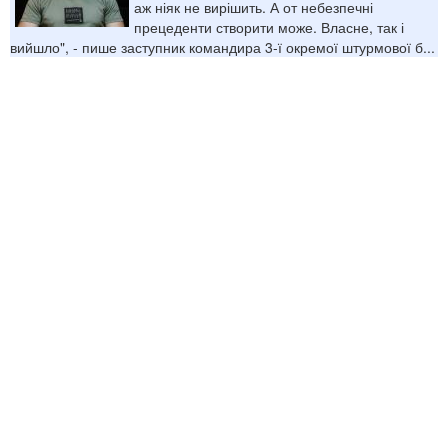
аж ніяк не вирішить. А от небезпечні
прецеденти створити може. Власне, так і
вийшло", - пише заступник командира 3-ї окремої штурмової б...