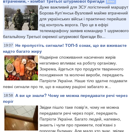
втраченим, - комбат Третьої штурмової бригади
Блог
Дуже важливий для ЗСУ логістичний маршрут
Борова-Куп'янськ-Вузловий майже втрачений
для українських військ і практично перейшов
під контроль ворога. Про це в ефірі
телемарафону заявив командир 1 шурмового
батальйону Третьої окремої штурмової бригади Во...
Не пропустіть сигнали! ТОП-5 ознак, що ви вживаєте
19:07
надто багато жиру
Надмірне споживання насичених жирів
негативно впливає на роботу організму.
Зокрема, йдеться про продукти тваринного
походження та молочні вироби, передають
Патріоти України. Наше тіло здатне подавати
певні сигнали про те, що в нашому раціоні забагато ж...
А ви це знали? Чому не можна передавати речі через
18:58
поріг
Звідки пішло таке повір'я, чому не можна
передавати речі через поріг, передають
Патріоти України. Багато людей, напевно,
знають і чули про прикмети, пов'язані з
порогом будинку. Але мало хто знає, звідки