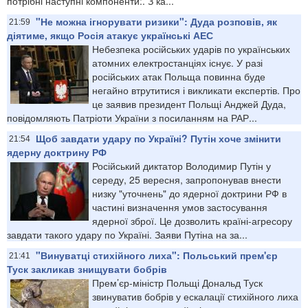
потрібні наступні компоненти:. З ка...
"Не можна ігнорувати ризики": Дуда розповів, як
21:59
діятиме, якщо Росія атакує українські АЕС
Небезпека російських ударів по українських
атомних електростанціях існує. У разі
російських атак Польща повинна буде
негайно втрутитися і викликати експертів. Про
це заявив президент Польщі Анджей Дуда,
повідомляють Патріоти України з посиланням на РАР...
Щоб завдати удару по Україні? Путін хоче змінити
21:54
ядерну доктрину РФ
Російський диктатор Володимир Путін у
середу, 25 вересня, запропонував внести
низку "уточнень" до ядерної доктрини РФ в
частині визначення умов застосування
ядерної зброї. Це дозволить країні-агресору
завдати такого удару по Україні. Заяви Путіна на за...
"Винуватці стихійного лиха": Польський прем'єр
21:41
Туск закликав знищувати бобрів
Прем’єр-міністр Польщі Дональд Туск
звинуватив бобрів у ескалації стихійного лиха