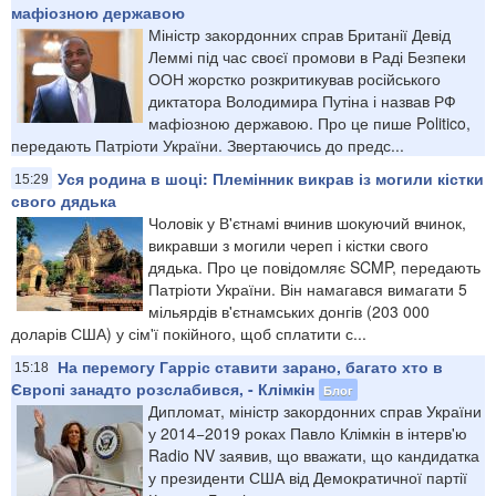
мафіозною державою
Міністр закордонних справ Британії Девід
Леммі під час своєї промови в Раді Безпеки
ООН жорстко розкритикував російського
диктатора Володимира Путіна і назвав РФ
мафіозною державою. Про це пише Politico,
передають Патріоти України. Звертаючись до предс...
Уся родина в шоці: Племінник викрав із могили кістки
15:29
свого дядька
Чоловік у В'єтнамі вчинив шокуючий вчинок,
викравши з могили череп і кістки свого
дядька. Про це повідомляє SCMP, передають
Патріоти України. Він намагався вимагати 5
мільярдів в'єтнамських донгів (203 000
доларів США) у сім'ї покійного, щоб сплатити с...
На перемогу Гарріс ставити зарано, багато хто в
15:18
Європі занадто розслабився, - Клімкін
Блог
Дипломат, міністр закордонних справ України
у 2014−2019 роках Павло Клімкін в інтерв'ю
Radio NV заявив, що вважати, що кандидатка
у президенти США від Демократичної партії