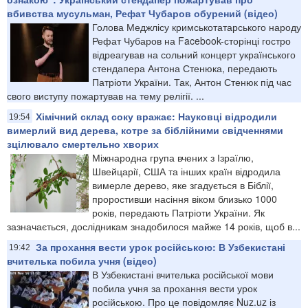
вбивства мусульман, Рефат Чубаров обурений (відео)
Голова Меджлісу кримськотатарського народу
Рефат Чубаров на Facebook-сторінці гостро
відреагував на сольний концерт українського
стендапера Антона Стенюка, передають
Патріоти України. Так, Антон Стенюк під час
свого виступу пожартував на тему релігії. ...
Хімічний склад соку вражає: Науковці відродили
19:54
вимерлий вид дерева, котре за біблійними свідченнями
зцілювало смертельно хворих
Міжнародна група вчених з Ізраїлю,
Швейцарії, США та інших країн відродила
вимерле дерево, яке згадується в Біблії,
проростивши насіння віком близько 1000
років, передають Патріоти України. Як
зазначається, дослідникам знадобилося майже 14 років, щоб в...
За прохання вести урок російською: В Узбекистані
19:42
вчителька побила учня (відео)
В Узбекистані вчителька російської мови
побила учня за прохання вести урок
російською. Про це повідомляє Nuz.uz із