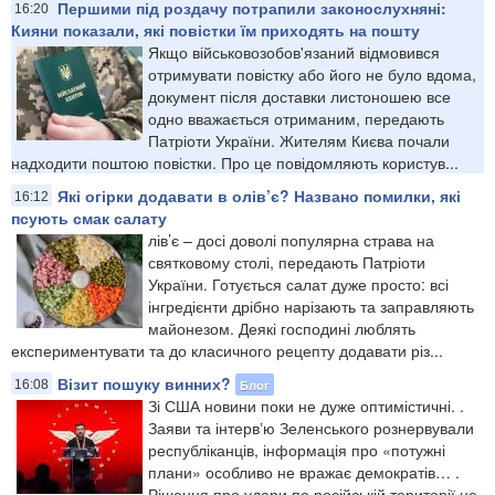
Першими під роздачу потрапили законослухняні:
16:20
Кияни показали, які повістки їм приходять на пошту
Якщо військовозобов'язаний відмовився
отримувати повістку або його не було вдома,
документ після доставки листоношею все
одно вважається отриманим, передають
Патріоти України. Жителям Києва почали
надходити поштою повістки. Про це повідомляють користув...
Які огірки додавати в олів’є? Названо помилки, які
16:12
псують смак салату
лів’є – досі доволі популярна страва на
святковому столі, передають Патріоти
України. Готується салат дуже просто: всі
інгредієнти дрібно нарізають та заправляють
майонезом. Деякі господині люблять
експериментувати та до класичного рецепту додавати різ...
Візит пошуку винних?
Блог
16:08
Зі США новини поки не дуже оптимістичні. .
Заяви та інтервʼю Зеленського рознервували
республіканців, інформація про «потужні
плани» особливо не вражає демократів… .
Рішення про удари по російській території не