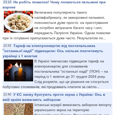
Не робіть помилок! Чому лопаються пельмені при
23:10
варінні
Величезна популярність такого
напівфабрикату, як заморожені пельмені,
пояснюється дуже просто: на приготування
не потрібно витрачати багато часу і сил,
передають Патріоти України. Однак помилки
при їх готуванні припускаються дуже часто. Результатом по...
Тариф на електроенергію від постачальника
22:55
"останньої надії" підвищили: Ось скільки платитимуть
українці з 1 жовтня
В Україні тимчасово підвищили тариф на
електроенергію для споживачів
постачальника "останньої надії" (ПОН) – на
період із 1 жовтня до 31 грудня 2024 року.
Слід розуміти, що це рішення не стосується
побутових споживачів, які продовжать платити за світло...
У ЄС знову бунтують проти зерна з України: Ось в
22:40
якій країні вимагають заборони
Іспанські аграрії вимагають заборони імпорту
українського зерна на територію
Європейського Союзу. Вони скаржаться, що