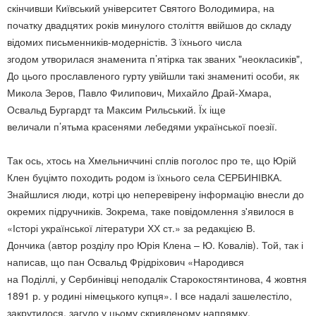
скінчивши Київський університет Святого Володимира, на
початку двадцятих років минулого століття ввійшов до складу
відомих письменників-модерністів. З їхнього числа
згодом утворилася знаменита п’ятірка так званих "неокласиків",
До цього прославленого гурту увійшли такі знамениті особи, як
Микола Зеров, Павло Филипович, Михайло Драй-Хмара,
Освальд Бургардт та Максим Рильський. Їх іще
величали п’ятьма красенями лебедями української поезії.
Так ось, хтось на Хмельниччині сплів поголос про те, що Юрій
Клен буцімто походить родом із їхнього села СЕРБИНІВКА.
Знайшлися люди, котрі цю неперевірену інформацію внесли до
окремих підручників. Зокрема, таке повідомлення з'явилося в
«Історі української літератури ХХ ст.» за редакцією В.
Дончика (автор розділу про Юрія Клена – Ю. Ковалів). Той, так і
написав, що пан Освальд Фрідріхович «Народився
на Поділлі, у Сербинівці неподалік Старокостянтинова, 4 жовтня
1891 р. у родині німецького купця». І все надалі зашелестіло,
закрутилося, загуло у цьому скривленому напрямку.