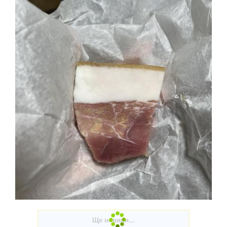
Журналістськими стежками-дорогами. ВИСОКА ЖИТТЄВА
МАРКА ПОЛКОВНИКА МУЛЯРА. Не відкриватиму усіх
деталей наших загальних суттєвих обставин, але із цим
добродієм, що зображений на світлині поруч зі мною, ми
зустрілися місяць тому в черзі на очікування ме...