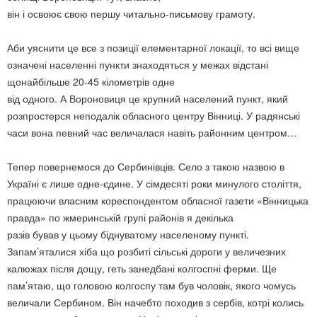
він і освоює свою першу читально-письмову грамоту.
Аби уяснити це все з позиції елементарної локації, то всі вище
означені населенні пункти знаходяться у межах відстані
щонайбільше 20-45 кілометрів одне
від одного. А Вороновиця це крупний населений пункт, який
розпростерся неподалік обласного центру Вінниці. У радянські
часи вона певний час величалася навіть районним центром…
Тепер повернемося до Сербинівців. Село з такою назвою в
Україні є лише одне-єдине. У сімдесяті роки минулого століття,
працюючи власним кореспондентом обласної газети «Вінницька
правда» по жмеринській групі районів я декілька
разів бував у цьому біднуватому населеному пункті.
Запам’яталися хіба що розбиті сільські дороги у величезних
калюжах після дощу, геть занедбані колгоспні ферми. Ще
пам’ятаю, що головою колгоспу там був чоловік, якого чомусь
величали Сербином. Він начебто походив з сербів, котрі колись