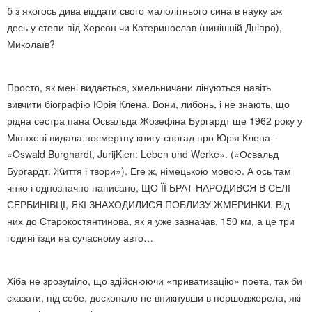
б з якогось дива віддати свого малолітнього сина в науку аж
десь у степи під Херсон чи Катеринослав (нинішній Дніпро),
Миколаїв?
Просто, як мені видається, хмельничани лінуються навіть
вивчити біографію Юрія Клена. Вони, либонь, і не знають, що
рідна сестра пана Освальда Жозефіна Бургардт ще 1962 року у
Мюнхені видала посмертну книгу-спогад про Юрія Клена -
«Oswald Burghardt, JurijKlen: Leben und Werke». («Освальд
Бургардт. Життя і твори»). Еге ж, німецькою мовою. А ось там
чітко і однозначно написано, ЩО ЇЇ БРАТ НАРОДИВСЯ В СЕЛІ
СЕРБИНІВЦІ, ЯКІ ЗНАХОДИЛИСЯ ПОБЛИЗУ ЖМЕРИНКИ. Від
них до Старокостянтинова, як я уже зазначав, 150 км, а це три
годині їзди на сучасному авто…
Хіба не зрозуміло, що здійснюючи «приватизацію» поета, так би
сказати, під себе, досконало не вникнувши в першоджерела, які