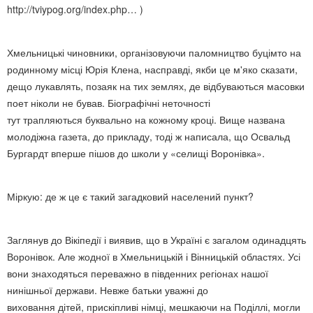
http://tviypog.org/index.php… )
Хмельницькі чиновники, організовуючи паломництво буцімто на
родинному місці Юрія Клена, насправді, якби це м'яко сказати,
дещо лукавлять, позаяк на тих землях, де відбуваються масовки
поет ніколи не бував. Біографічні неточності
тут трапляються буквально на кожному кроці. Вище названа
молодіжна газета, до прикладу, тоді ж написала, що Освальд
Бургардт вперше пішов до школи у «селищі Воронівка».
Міркую: де ж це є такий загадковий населений пункт?
Заглянув до Вікіпедії і виявив, що в Україні є загалом одинадцять
Воронівок. Але жодної в Хмельницькій і Вінницькій областях. Усі
вони знаходяться переважно в південних регіонах нашої
нинішньої держави. Невже батьки уважні до
виховання дітей, прискіпливі німці, мешкаючи на Поділлі, могли