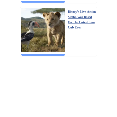
Disney’s Live-Action
Simba Was Based
On The Cutest Lion
Cub Ever