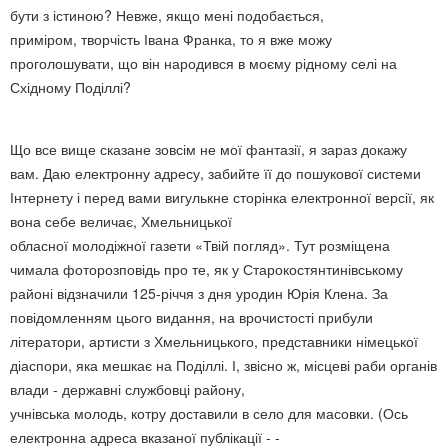
бути з істиною? Невже, якщо мені подобається,
приміром, творчість Івана Франка, то я вже можу
проголошувати, що він народився в моєму рідному селі на
Східному Поділлі?
Що все вище сказане зовсім не мої фантазії, я зараз докажу
вам. Даю електронну адресу, забийте її до пошукової системи
Інтернету і перед вами вигулькне сторінка електронної версії, як
вона себе величає, Хмельницької
обласної молодіжної газети «Твій погляд». Тут розміщена
чимала фоторозповідь про те, як у Старокостянтинівському
районі відзначили 125-річчя з дня уродин Юрія Клена. За
повідомленням цього видання, на врочистості прибули
літератори, артисти з Хмельницького, представники німецької
діаспори, яка мешкає на Поділлі. І, звісно ж, місцеві раби органів
влади - державні службовці району,
учнівська молодь, котру доставили в село для масовки. (Ось
електронна адреса вказаної публікації - -