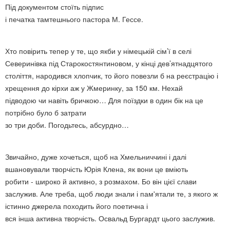
Під документом стоїть підпис
і печатка тамтешнього пастора М. Гессе.
Хто повірить тепер у те, що якби у німецькій сім’ї в селі
Северинівка під Старокостянтиновом, у кінці дев’ятнадцятого
століття, народився хлопчик, то його повезли б на реєстрацію і
хрещення до кірхи аж у Жмеринку, за 150 км. Нехай
підводою чи навіть бричкою… Для поїздки в один бік на це
потрібно було б затрати
зо три доби. Погодьтесь, абсурдно…
Звичайно, дуже хочеться, щоб на Хмельниччині і далі
вшановували творчість Юрія Клена, як вони це вміють
робити - широко й активно, з розмахом. Бо він цієї слави
заслужив. Але треба, щоб люди знали і пам'ятали те, з якого ж
істинно джерела походить його поетична і
вся інша активна творчість. Освальд Бургардт цього заслужив.