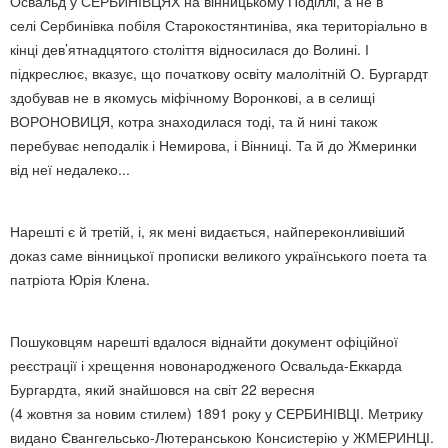
Освальд у СЕРБИНІВЦЯХ на вінницькому Поділлі, а не в
селі Сербинівка побіля Старокостянтиніва, яка територіально в
кінці дев’ятнадцятого століття відносилася до Волині. І
підкреслює, вказує, що початкову освіту малолітній О. Бургардт
здобував не в якомусь міфічному Воронкові, а в селищі
ВОРОНОВИЦЯ, котра знаходилася тоді, та й нині також
перебуває неподалік і Немирова, і Вінниці. Та й до Жмеринки
від неї недалеко...
Нарешті є й третій, і, як мені видається, найпереконливіший
доказ саме вінницької прописки великого українського поета та
патріота Юрія Клена.
Пошуковцям нарешті вдалося віднайти документ офіційної
реєстрації і хрещення новонародженого Освальда-Еккарда
Бургардта, який знайшовся на світ 22 вересня
(4 жовтня за новим стилем) 1891 року у СЕРБИНІВЦІ. Метрику
видано Євангельсько-Лютеранською Консистерію у ЖМЕРИНЦІ.