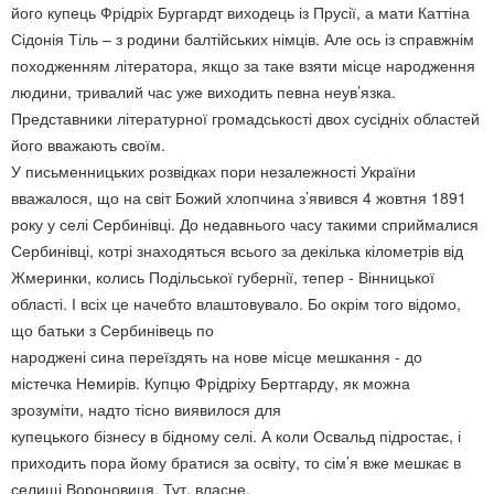
його купець Фрідріх Бургардт виходець із Прусії, а мати Каттіна
Сідонія Тіль – з родини балтійських німців. Але ось із справжнім
походженням літератора, якщо за таке взяти місце народження
людини, тривалий час уже виходить певна неув’язка.
Представники літературної громадськості двох сусідніх областей
його вважають своїм.
У письменницьких розвідках пори незалежності України
вважалося, що на світ Божий хлопчина з’явився 4 жовтня 1891
року у селі Сербинівці. До недавнього часу такими сприймалися
Сербинівці, котрі знаходяться всього за декілька кілометрів від
Жмеринки, колись Подільської губернії, тепер - Вінницької
області. І всіх це начебто влаштовувало. Бо окрім того відомо,
що батьки з Сербинівець по
народжені сина переїздять на нове місце мешкання - до
містечка Немирів. Купцю Фрідріху Бертгарду, як можна
зрозуміти, надто тісно виявилося для
купецького бізнесу в бідному селі. А коли Освальд підростає, і
приходить пора йому братися за освіту, то сім’я вже мешкає в
селищі Вороновиця. Тут, власне,