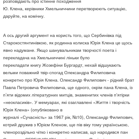
розповідають про істинне походження
Ю. Клена, керівники Хмельниччини перетворюють ситуацію,
даруйте, на комічну.
А ось другий аргумент на користь того, що Сербинівка під
Старокостянтинівкою, як родинна колиска Юрія Клена це щось
явно надумане. Якщо шанувальникам творчості поета і
перекладача на Хмельниччині ліньки було
перекладати книгу Жозефіни Бургардт, нехай відшукають
вельми поважний твір-спогад Олександра Филиповича
конкретно про Юрія Клена. Олександр Филипович - рідний брат
Павла Петровича Филиповича, ще одного, окрім пана Клена, із
п’яти відомих літературних митців, знаменитих членів п'ятірки
«неокласиків». У мемуарах, які озаглавлені «Життя і творчість
Юрія Клена» (опубліковано в
журналі «Сучасність» за 1967 рік, №10), Олександр Филипович,
котрий дружив з Юрієм Кленом, ще пів віку тому українською,
членороздільно чітко і конкретно написав, що народився пан