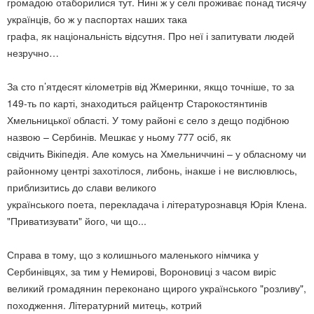
громадою отаборилися тут. Нині ж у селі проживає понад тисячу
українців, бо ж у паспортах наших така
графа, як національність відсутня. Про неї і запитувати людей
незручно…
За сто п’ятдесят кілометрів від Жмеринки, якщо точніше, то за
149-ть по карті, знаходиться райцентр Старокостянтинів
Хмельницької області. У тому районі є село з дещо подібною
назвою – Сербинів. Мешкає у ньому 777 осіб, як
свідчить Вікіпедія. Але комусь на Хмельниччині – у обласному чи
районному центрі захотілося, либонь, інакше і не вислювлюсь,
приблизитись до слави великого
українського поета, перекладача і літературознавця Юрія Клена.
"Приватизувати" його, чи що...
Справа в тому, що з колишнього маленького німчика у
Сербинівцях, за тим у Немирові, Вороновиці з часом виріс
великий громадянин переконано щирого українського "розливу",
походження. Літературний митець, котрий