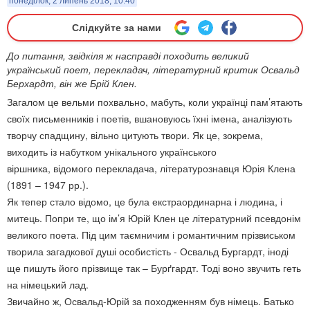
понеділок, 2 липень 2018, 10:40
Слідкуйте за нами
До питання, звідкіля ж насправді походить великий
український поет, перекладач, літературний критик Освальд
Берхардт, він же Брій Клен.
Загалом це вельми похвально, мабуть, коли українці пам’ятають
своїх письменників і поетів, вшановуюсь їхні імена, аналізують
творчу спадщину, вільно цитують твори. Як це, зокрема,
виходить із набутком унікального українського
віршника, відомого перекладача, літературознавця Юрія Клена
(1891 – 1947 рр.).
Як тепер стало відомо, це була екстраординарна і людина, і
митець. Попри те, що ім’я Юрій Клен це літературний псевдонім
великого поета. Під цим таємничим і романтичним прізвиськом
творила загадкової душі особистість - Освальд Бургардт, іноді
ще пишуть його прізвище так – Бурґгардт. Тоді воно звучить геть
на німецький лад.
Звичайно ж, Освальд-Юрій за походженням був німець. Батько