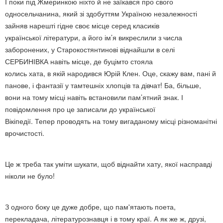
І поки під Жмеринкою ніхто й не заїкався про свого
односельчанина, який зі здобуттям Україною незалежності
зайняв нарешті гідне своє місце серед класиків
української літератури, а його ім’я викреслили з числа
заборонених, у Старокостянтинові віднайшли в селі
СЕРБИНІВКА навіть місце, де буцімто стояла
колись хата, в якій народився Юрій Клен. Оце, скажу вам, пані й
панове, і фантазії у тамтешніх хлопців та дівчат! Ба, більше,
вони на тому місці навіть встановили пам’ятний знак. І
повідомлення про це записали до української
Вікіпедії. Тепер проводять на тому вигаданому місці різноманітні
врочистості.
Це ж треба так уміти шукати, щоб віднайти хату, якої насправді
ніколи не було!
З одного боку це дуже добре, що пам'ятають поета,
перекладача, літературознавця і в тому краї. А як же ж, друзі,