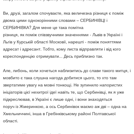
Ви, друзі, загалом спочуваєте, яка величезна різниця є поміж
двома цими однокорінними словами – СЕРБИНІВЦІ і
СЕРБИНІВКА? Для мене це така помітна
різниця, як поміж співзвучними значеннями - Львів в Україні і
Льгів у Курській області Московії, нарешті - поміж поняттями
адресат і адресант. Тобто, кому листа відправляти і від кого
кореспонденцію отримувати... Десь приблизно так.
Але, либонь, коли хочеться наблизитись до слави такого митця, і
мовбито є така слушна нагода добитися цього, то хто там
звертатиме увагу на мовні тонкощі. Не зупинило напористих
ініціаторів цієї нехитрої ідеї навіть те, що Сербинівці, як я уже
підкреслював, в Україні є лише одні, і вони знаходяться
поруч із Жмеринкою, а ось Сербинівок маємо аж дві – одна на
Хмельниччині, інша в Гребінківському районі Полтавської
області.