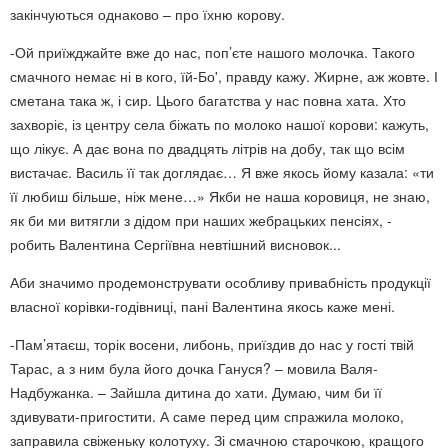
закінчуються однаково – про їхню корову.
-Ой приїжджайте вже до нас, поп’єте нашого молочка. Такого
смачного немає ні в кого, їй-Бо', правду кажу. Жирне, аж жовте. І
сметана така ж, і сир. Цього багатства у нас повна хата. Хто
захворіє, із центру села біжать по молоко нашої корови: кажуть,
що лікує. А дає вона по двадцять літрів на добу, так що всім
вистачає. Василь її так доглядає… Я вже якось йому казала: «ти
її любиш більше, ніж мене…» Якби не наша коровиця, не знаю,
як би ми витягли з дідом при наших жебрацьких пенсіях, -
робить Валентина Сергіївна невтішний висновок...
Аби значимо продемонструвати особливу привабність продукції
власної корівки-годівниці, пані Валентина якось каже мені.
-Пам’ятаєш, торік восени, либонь, приїздив до нас у гості твій
Тарас, а з ним була його дочка Гануся? – мовила Валя-
Надбужанка. – Зайшла дитина до хати. Думаю, чим би її
здивувати-пригостити. А саме перед цим спражила молоко,
заправила свіженьку колотуху. Зі смачною старочкою, кращого