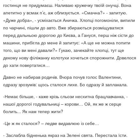
гостинця не придумаєш. Наливаю кружечку твоїй онучці. Вона
апетитно у всмак п’є, аж облизується. «Смачна?» - запитую.
«Дуже добра», - усміхається Аничка. Хлопці погомоніли, випили
по чарчині, пішли до авто. Вже збираються розміщуватися
перед дальньою дорогою до Києва, а Гануся, перш ніж сісти до
машини, прибігла до мене й запитує: «А ще не можна попити
того, що ви мені давали?» Гукаю, зачекайте хлопці, тут ще
декому нову філіжанку колотухи хочеться спорожнити. Довелося
до хати повертатися…
Давно не набирав родичів. Вчора почув голос Валентини,
одразу зрозумів: щось сталося лихе. Бо одразу й заплакала.
-Немає більше, - каже крізь сльози несхитна брацлавчанка, -
нашої дорогої годувальниці – корови… Ой, як же ж серце
болить... Як нам тепер жити?
-Це ж як сталося? – ледве видавлюю із себе…
- Заслабла бідненька якраз на Зелені свята. Перестала їсти.