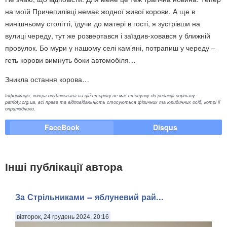
на моїй Причепилівці немає жодної живої корови. А ще в
нинішньому столітті, їдучи до матері в гості, я зустрівши на
вулиці череду, тут же розвертався і заїздив-ховався у ближній
провулок. Бо мури у нашому селі кам’яні, потрапиш у череду –
геть корови вимнуть боки автомобіля…
Зникла остання корова…
Інформація, котра опублікована на цій сторінці не має стосунку до редакції порталу
patrioty.org.ua, всі права та відповідальність стосуються фізичних та юридичних осіб, котрі її
оприлюднили.
FaceBook
Disqus
Інші публікації автора
За Стрільниками -- яблуневий рай...
вівторок, 24 грудень 2024, 20:16