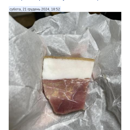
субота, 21 грудень 2024, 18:52
Журналістськими стежками-дорогами. ВИСОКА ЖИТТЄВА
МАРКА ПОЛКОВНИКА МУЛЯРА. Не відкриватиму усіх
деталей наших загальних суттєвих обставин, але із цим
добродієм, що зображений на світлині поруч зі мною, ми
зустрілися місяць тому в черзі на очікування ме...