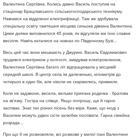
Валентина Сергіївна. Колись давно Василь поступив на
стаціонар Брацлавського сільськогосподарського технікуму.
Навчався на відділенні електрифікації. Там же здобувала
спеціальну освіту тамтешня місцева синьока дівчина Валентина.
Цими днями виповнилося 45 років, як відгуляли ми їхнє славне
весілля. Навіть каталися на човнах по Південному Бузі...
Весь цей час вони мешкають у Джурині. Василь Євдокимович
трудився електриком у колгоспі, завідував електромлином,
Валентина Сергіївна багато літ відпрацювала у місцевій
середній школі. В центр села їм далеченько, кілометрів до
чотирьох в один бік, але ніколи не скаржились, привикли.
Коли не задзвоню, весела, вельми приязна родичка - братова
на зв’язку. Гостра на слівце. Якщо попрошу, ще й гарно
заспіває. Знає тих різних пісень без міри. Каже, що іноді з
Василем можуть удвох сісти залюбки поспівати. Гарна сімейна
розрада...
Про що б не розмовляли, всі розмови у милої пані Валентини