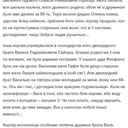
шкільного їздового Олексія Романовича Горобця, якого любила
вся шкільна малеча, мого далекого родича: обом їм із дружиною
було вже далеко за 85-ть. Торік восени дядько Олекса помер,
царство йому небесне, приїхали його сини, корову продали, хоч
як не протестувала старенька їхня мати: хто ж її пастиме,
доглядатиме, якщо бабуся ледве рухається...
Інша корова утримувалася в господарстві мого двоюрідного
брата Василя Євдокимовича Сайчука. Близькі родичі ми з ним
по матерях, які були рідними сестрами. У нашого діда Феофана
було аж сім дочок. Василева мати Гафія була дещо старшою,
моя мати Лікерія наймолодшою в їхній сім’ї. Але двоюрідний
брат Василько на півтора роки молодший за мене, йому нині 66-
ть. Ось він і пас, і доглядав їхню красуню-годувальницю. Коли не
зателефоную – Вася в полі, або чистить біля корови, або воду
носить з колодязя – напуває її. Чи сіно косить, скирду вершить,
жом кпив, до ями закидає. Все у клопотах побіля їхньої
живності...
Корову-молочницю особливо любила дружина брата Валя,