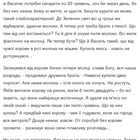
ж Василю потрібні сигарети по 20 гривень, хоч би через день, бо
без них немає йому ні життя, ні щастя. Кинути курити не може,
такий слабохарактерний. До Зелених свят всі ці гроші ми
відбирали, здаючи молоко. А тепер усе треба брати з пенсії. Що
там від неї зостанеться? Та й діти й онуки пили молоко. Всі жили
фактично на молоці. Як тепер бути? Ще й Василь такий, що від
чужої корови в рот молока не візьме. Купила якось - навіть не
доторкнувся...
Залишився від корови бичок чотири місяці, слава Богу, вся наша
розрада, - продовжує дружина брата. - Навесні купили двоє
поросят. Але нема молока – їсти нічого не хочуть. Не ростуть.
Якби вигнали корову на ринок, мали б тисяч двадцять – бо всі
знають, що вона найкраща молочниця. А здали на м'ясо по
лихій оказії – виручили лише сім тисяч гривень. Що за них
купиш? А придбай нині корову - чим її годувати, коли на городі
все вигоріло? Дощів немає зовсім. От спробуй без корови
прожити, - резюмує вона свою плаксиву розповідь...
Не знаю, що відповісти. Для мене це теж трагічна новина. Тепер