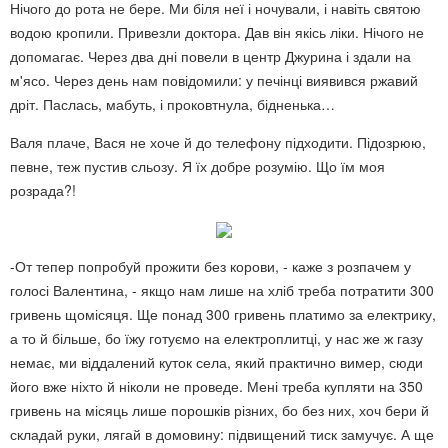
Нічого до рота не бере. Ми біля неї і ночували, і навіть святою
водою кропили. Привезли доктора. Дав він якісь ліки. Нічого не
допомагає. Через два дні повели в центр Джурина і здали на
м'ясо. Через день нам повідомили: у печінці виявився ржавий
дріт. Паслась, мабуть, і проковтнула, бідненька…
Валя плаче, Вася не хоче й до телефону підходити. Підозрюю,
певне, теж пустив сльозу. Я їх добре розумію. Що їм моя
розрада?!
-От тепер попробуй прожити без корови, - каже з розпачем у
голосі Валентина, - якщо нам лише на хліб треба потратити 300
гривень щомісяця. Ще понад 300 гривень платимо за електрику,
а то й більше, бо їжу готуємо на електроплитці, у нас же ж газу
немає, ми віддалений куток села, який практично вимер, сюди
його вже ніхто й ніколи не проведе. Мені треба купляти на 350
гривень на місяць лише порошків різних, бо без них, хоч бери й
складай руки, лягай в домовину: підвищений тиск замучує. А ще