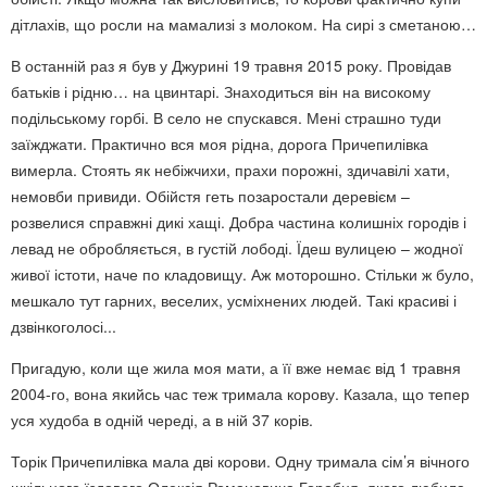
дітлахів, що росли на мамализі з молоком. На сирі з сметаною…
В останній раз я був у Джурині 19 травня 2015 року. Провідав
батьків і рідню… на цвинтарі. Знаходиться він на високому
подільському горбі. В село не спускався. Мені страшно туди
заїжджати. Практично вся моя рідна, дорога Причепилівка
вимерла. Стоять як небіжчихи, прахи порожні, здичавілі хати,
немовби привиди. Обійстя геть позаростали деревієм –
розвелися справжні дикі хащі. Добра частина колишніх городів і
левад не обробляється, в густій лободі. Їдеш вулицею – жодної
живої істоти, наче по кладовищу. Аж моторошно. Стільки ж було,
мешкало тут гарних, веселих, усміхнених людей. Такі красиві і
дзвінкоголосі...
Пригадую, коли ще жила моя мати, а її вже немає від 1 травня
2004-го, вона якийсь час теж тримала корову. Казала, що тепер
уся худоба в одній череді, а в ній 37 корів.
Торік Причепилівка мала дві корови. Одну тримала сім’я вічного